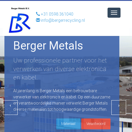
en kab
Toggle
+31 0598 361040
Al jarenl
navigatio
info@bergerrecycling.nl
verwerker
en verant
diverse m
ger Metals
fessionele partner voor het
ken van diverse elektronica
el.
ang is Berger Metals een betrouwbare
 van elektronica en kabel. Op een duurzame
woordelijke manier verwerkt Berger Metals
aterialen tot hoogwaardige grondstoffen.
Materiaal
Verantwoord